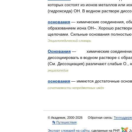
которых состоят из ионов металлов или ио
(гидроксида) OH. В водном растворе дис
основания
— химические соединения, обы
образованием иона ОН–. Хорошо раствори
щелочами. Сильные основания полностью
Энциклопедический словарь
Основания
— химические соединения, 
диссоциировать в водном растворе с обра
(См. Диссоциация) различают слабые О.
энциклопедия
основания
— имеются достаточные основ
сочетаемости непредметных имён
© Академик, 2000-2026
Обратная связь:
Техподдерж
👣 Путешествия
Экспорт словарей на сайты
, сделанные на PHP,
Jo