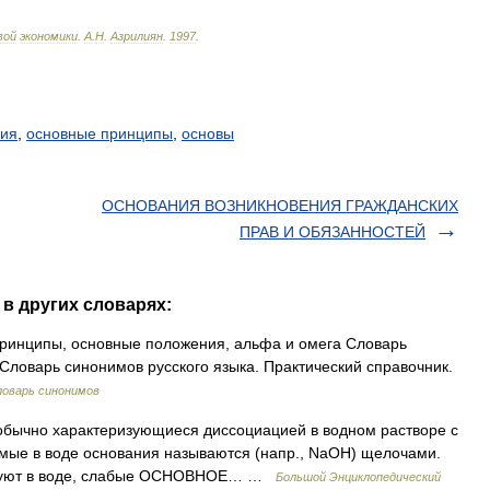
вой
экономики
.
А
.
Н
.
Азрилиян
.
1997
.
ния
,
основные принципы
,
основы
ОСНОВАНИЯ ВОЗНИКНОВЕНИЯ ГРАЖДАНСКИХ
ПРАВ И ОБЯЗАННОСТЕЙ
в других словарях:
ринципы, основные положения, альфа и омега Словарь
Словарь синонимов русского языка. Практический справочник.
ловарь синонимов
бычно характеризующиеся диссоциацией в водном растворе с
мые в воде основания называются (напр., NaOH) щелочами.
ируют в воде, слабые ОСНОВНОЕ… …
Большой Энциклопедический