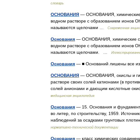
словарь
ОСНОВАНИЯ
— ОСНОВАНИЯ, химические с
водном растворе с образованием ионов O
называются щелочами …
Современная энцик
Основания
— ОСНОВАНИЯ, химические со
водном растворе с образованием ионов O
называются щелочами. …
Иллюстрированны
Основания
— ■ Оснований лишены все 
ОСНОВАНИЯ
— ОСНОВАНИЯ, окислы и гид
растворе своих солей катионами (в проти
солей анионами и дающим кислотные оки
медицинская энциклопедия
Основания
— 15. Основания и фундаменты /
во литер, по строительству, 1959. Источн
наблюдений за осадками грунтовых плот
нормативно-технической документации
Основания
— класс химических соединени