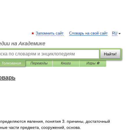
Запомнить сайт
Словарь на свой сайт
RU
едии на Академике
Найти!
Толкования
Переводы
Книги
Игры ⚽
оварь
спределяются
явления
,
понятия
3
.
причины
,
достаточный
рные
части
предмета
,
сооружений
,
основа
.