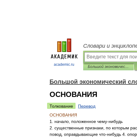
Словари и энциклоп
academic.ru
Большой экономический словарь
Большой экономический сл
ОСНОВАНИЯ
Толкование
Перевод
ОСНОВАНИЯ
1
.
начало
,
положенное
чему
-
нибудь
2
.
существенные
признаки
,
по
которым
ра
повод
,
оправдывающие
что
-
нибудь
4
.
опо