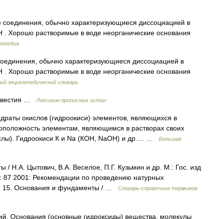
оединения, обычно характеризующиеся диссоциацией в
H . Хорошо растворимые в воде неорганические основания
лопедия
единения, обычно характеризующиеся диссоциацией в
H . Хорошо растворимые в воде неорганические основания
й энциклопедический словарь
известия …
Лексикон прописных истин
раты окислов (гидроокиси) элементов, являющихся в
воположность элементам, являющимся в растворах своих
слы). Гидроокиси К и Na (КОН, NaOH) и др.… …
Большая
 Н.А. Цытович, В.А. Веселое, П.Г. Кузьмин и др. М.: Гос. изд
ик: 87 2001: Рекомендации по проведению натурных
ин 15. Основания и фундаменты / …
Словарь-справочник терминов
й. Основания (основные гидроксиды) вещества, молекулы