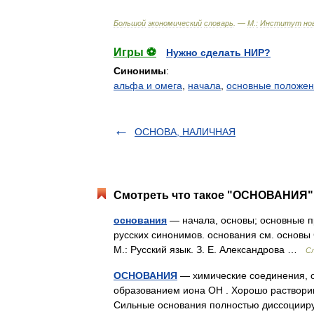
Большой
экономический
словарь
. —
М
.
:
Институт
но
Игры ⚽
Нужно сделать НИР?
Синонимы
:
альфа и омега
,
начала
,
основные положе
ОСНОВА, НАЛИЧНАЯ
Смотреть что такое "ОСНОВАНИЯ" 
основания
— начала, основы; основные п
русских синонимов. основания см. основы 
М.: Русский язык. З. Е. Александрова …
С
ОСНОВАНИЯ
— химические соединения, о
образованием иона ОН . Хорошо раствори
Сильные основания полностью диссоци