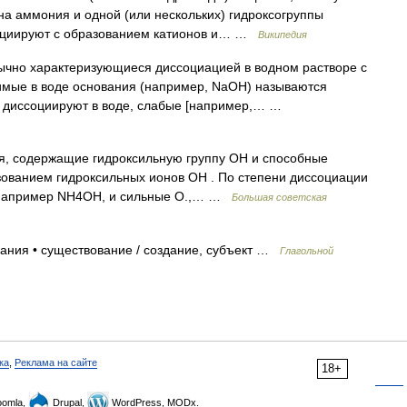
на аммония и одной (или нескольких) гидроксогруппы
социируют с образованием катионов и… …
Википедия
чно характеризующиеся диссоциацией в водном растворе с
мые в воде основания (например, NaOH) называются
 диссоциируют в воде, слабые [например,… …
содержащие гидроксильную группу OH и способные
зованием гидроксильных ионов OH . По степени диссоциации
, например NH4OH, и сильные О.,… …
Большая советская
ания • существование / создание, субъект …
Глагольной
ка
,
Реклама на сайте
18+
omla,
Drupal,
WordPress, MODx.